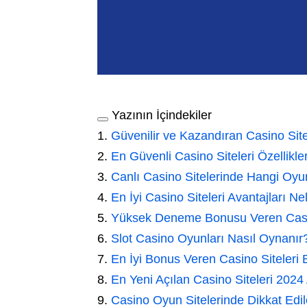
Yazının İçindekiler
Güvenilir ve Kazandıran Casino Site
En Güvenli Casino Siteleri Özellikler
Canlı Casino Sitelerinde Hangi Oyu
En İyi Casino Siteleri Avantajları Ne
Yüksek Deneme Bonusu Veren Casino
Slot Casino Oyunları Nasıl Oynanır
En İyi Bonus Veren Casino Siteleri 
En Yeni Açılan Casino Siteleri 2024 
Casino Oyun Sitelerinde Dikkat Edil