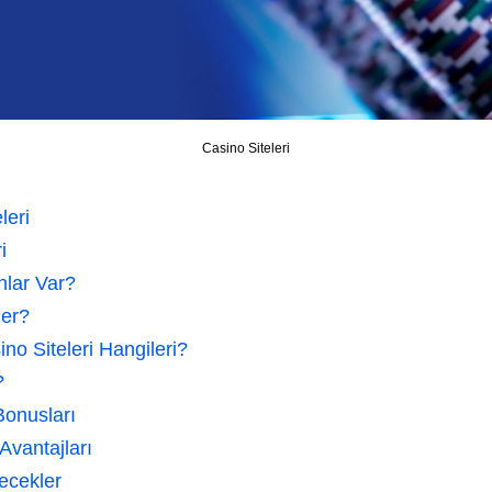
Casino Siteleri
leri
i
nlar Var?
ler?
 Siteleri Hangileri?
?
Bonusları
Avantajları
ecekler