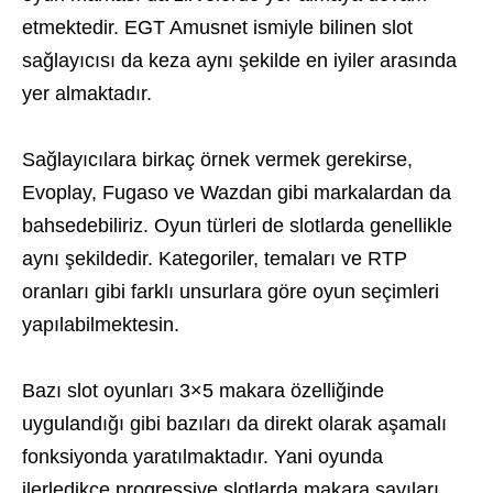
etmektedir. EGT Amusnet ismiyle bilinen slot
sağlayıcısı da keza aynı şekilde en iyiler arasında
yer almaktadır.
Sağlayıcılara birkaç örnek vermek gerekirse,
Evoplay, Fugaso ve Wazdan gibi markalardan da
bahsedebiliriz. Oyun türleri de slotlarda genellikle
aynı şekildedir. Kategoriler, temaları ve RTP
oranları gibi farklı unsurlara göre oyun seçimleri
yapılabilmektesin.
Bazı slot oyunları 3×5 makara özelliğinde
uygulandığı gibi bazıları da direkt olarak aşamalı
fonksiyonda yaratılmaktadır. Yani oyunda
ilerledikçe progressive slotlarda makara sayıları,