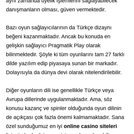
aynı zamanda üyelik işlemlerini sağlayabilecek
danışmanların olması, güven vermektedir.
Bazı oyun sağlayıcılarının da Türkçe dizaynı
beğeni kazanmaktadır. Ancak bu konuda en
gelişkin sağlayıcı Pragmatik Play olarak
bilinmektedir. Şöyle ki tüm oyunlarını tam 27 farklı
dilde yazılım edip piyasaya sunan bir markadır.
Dolayısıyla da dünya devi olarak nitelendirilebilir.
Diğer oyunların dili ise genellikle Türkçe veya
Avrupa dillerinde uygulanmaktadır. Ama, söz
konusu kazanç ve spinler olduğunda oyun dilinin
de açıkçası çok fazla önemi kalmamaktadır. Sana
özel sunduğumuz en iyi
online casino siteleri