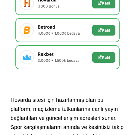
Katıl
%300 Bonus
Betroad
Katıl
4.000₺ + 1.000₺ bedava
Rexbet
Katıl
3.000₺ + 1.500₺ bedava
Hovarda sitesi için hazırlanmış olan bu
platform, maç izleme tutkunlarına canlı yayın
bağlantıları ve güncel erişim adresleri sunar.
Spor karşılaşmalarını anında ve kesintisiz takip