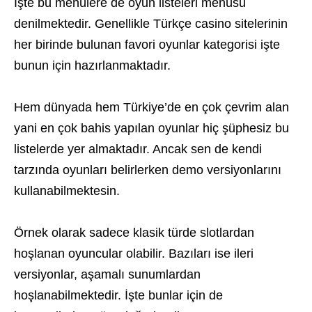
İşte bu menülere de oyun listeleri menüsü
denilmektedir. Genellikle Türkçe casino sitelerinin
her birinde bulunan favori oyunlar kategorisi işte
bunun için hazırlanmaktadır.
Hem dünyada hem Türkiye’de en çok çevrim alan
yani en çok bahis yapılan oyunlar hiç şüphesiz bu
listelerde yer almaktadır. Ancak sen de kendi
tarzında oyunları belirlerken demo versiyonlarını
kullanabilmektesin.
Örnek olarak sadece klasik türde slotlardan
hoşlanan oyuncular olabilir. Bazıları ise ileri
versiyonlar, aşamalı sunumlardan
hoşlanabilmektedir. İşte bunlar için de