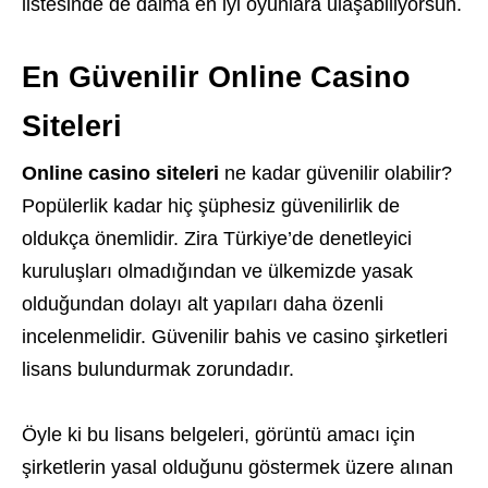
listesinde de daima en iyi oyunlara ulaşabiliyorsun.
En Güvenilir Online Casino
Siteleri
Online casino siteleri
ne kadar güvenilir olabilir?
Popülerlik kadar hiç şüphesiz güvenilirlik de
oldukça önemlidir. Zira Türkiye’de denetleyici
kuruluşları olmadığından ve ülkemizde yasak
olduğundan dolayı alt yapıları daha özenli
incelenmelidir. Güvenilir bahis ve casino şirketleri
lisans bulundurmak zorundadır.
Öyle ki bu lisans belgeleri, görüntü amacı için
şirketlerin yasal olduğunu göstermek üzere alınan