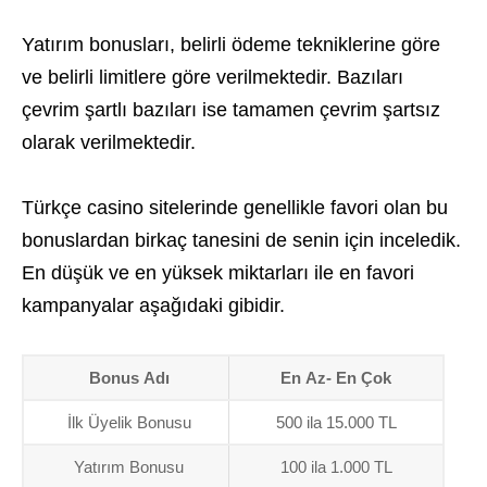
Yatırım bonusları, belirli ödeme tekniklerine göre
ve belirli limitlere göre verilmektedir. Bazıları
çevrim şartlı bazıları ise tamamen çevrim şartsız
olarak verilmektedir.
Türkçe casino sitelerinde genellikle favori olan bu
bonuslardan birkaç tanesini de senin için inceledik.
En düşük ve en yüksek miktarları ile en favori
kampanyalar aşağıdaki gibidir.
Bonus Adı
En Az- En Çok
İlk Üyelik Bonusu
500 ila 15.000 TL
Yatırım Bonusu
100 ila 1.000 TL