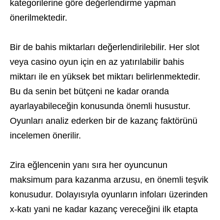
kategorilerine göre değerlendirme yapman
önerilmektedir.
Bir de bahis miktarları değerlendirilebilir. Her slot
veya casino oyun için en az yatırılabilir bahis
miktarı ile en yüksek bet miktarı belirlenmektedir.
Bu da senin bet bütçeni ne kadar oranda
ayarlayabileceğin konusunda önemli husustur.
Oyunları analiz ederken bir de kazanç faktörünü
incelemen önerilir.
Zira eğlencenin yanı sıra her oyuncunun
maksimum para kazanma arzusu, en önemli teşvik
konusudur. Dolayısıyla oyunların infoları üzerinden
x-katı yani ne kadar kazanç vereceğini ilk etapta