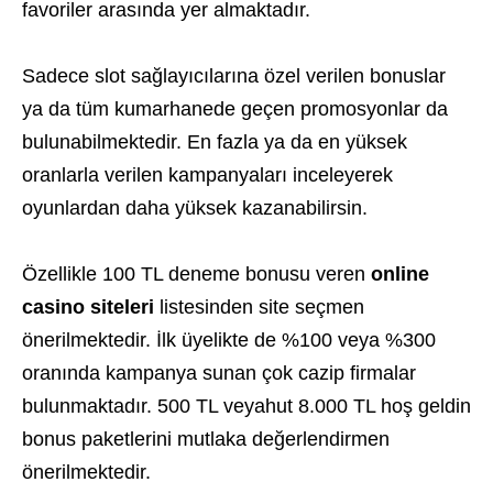
favoriler arasında yer almaktadır.
Sadece slot sağlayıcılarına özel verilen bonuslar
ya da tüm kumarhanede geçen promosyonlar da
bulunabilmektedir. En fazla ya da en yüksek
oranlarla verilen kampanyaları inceleyerek
oyunlardan daha yüksek kazanabilirsin.
Özellikle 100 TL deneme bonusu veren
online
casino siteleri
listesinden site seçmen
önerilmektedir. İlk üyelikte de %100 veya %300
oranında kampanya sunan çok cazip firmalar
bulunmaktadır. 500 TL veyahut 8.000 TL hoş geldin
bonus paketlerini mutlaka değerlendirmen
önerilmektedir.