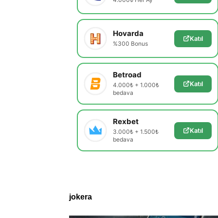
Hovarda
Katıl
%300 Bonus
Betroad
Katıl
4.000₺ + 1.000₺
bedava
Rexbet
Katıl
3.000₺ + 1.500₺
bedava
jokera