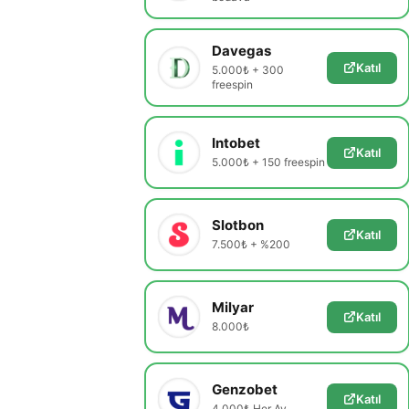
Davegas
Katıl
5.000₺ + 300
freespin
Intobet
Katıl
5.000₺ + 150 freespin
Slotbon
Katıl
7.500₺ + %200
Milyar
Katıl
8.000₺
Genzobet
Katıl
4.000₺ Her Ay