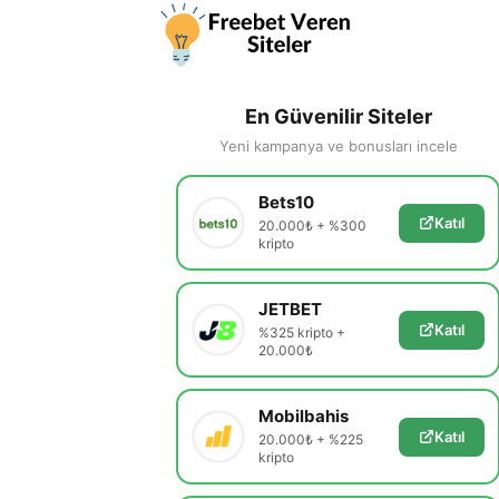
En Güvenilir Siteler
Yeni kampanya ve bonusları incele
Bets10
Katıl
20.000₺ + %300
kripto
JETBET
Katıl
%325 kripto +
20.000₺
Mobilbahis
Katıl
20.000₺ + %225
kripto