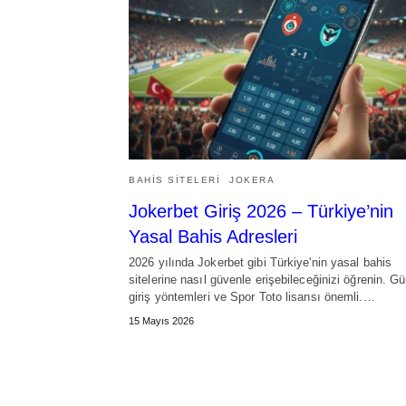
BAHIS SITELERI
JOKERA
Jokerbet Giriş 2026 – Türkiye’nin
Yasal Bahis Adresleri
2026 yılında Jokerbet gibi Türkiye'nin yasal bahis
sitelerine nasıl güvenle erişebileceğinizi öğrenin. G
giriş yöntemleri ve Spor Toto lisansı önemli.…
15 Mayıs 2026