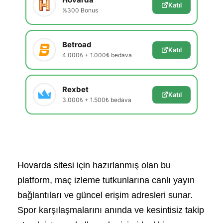
Katıl
%300 Bonus
Betroad
Katıl
4.000₺ + 1.000₺ bedava
Rexbet
Katıl
3.000₺ + 1.500₺ bedava
Hovarda sitesi için hazırlanmış olan bu
platform, maç izleme tutkunlarına canlı yayın
bağlantıları ve güncel erişim adresleri sunar.
Spor karşılaşmalarını anında ve kesintisiz takip