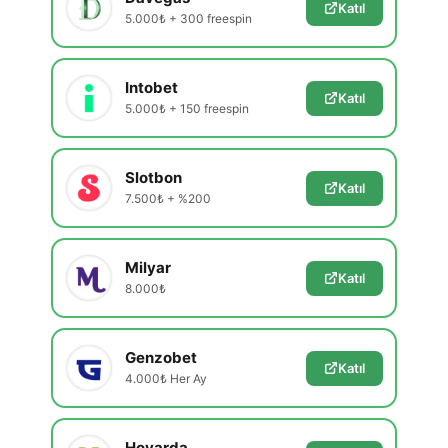
Katıl
5.000₺ + 300 freespin
Intobet
Katıl
5.000₺ + 150 freespin
Slotbon
Katıl
7.500₺ + %200
Milyar
Katıl
8.000₺
Genzobet
Katıl
4.000₺ Her Ay
Hovarda