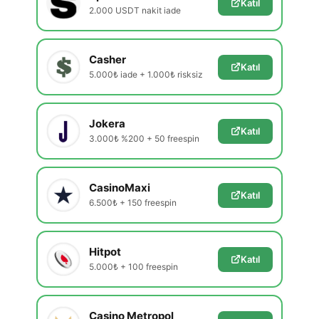
Katıl
2.000 USDT nakit iade
Casher
Katıl
5.000₺ iade + 1.000₺ risksiz
Jokera
Katıl
3.000₺ %200 + 50 freespin
CasinoMaxi
Katıl
6.500₺ + 150 freespin
Hitpot
Katıl
5.000₺ + 100 freespin
Casino Metropol