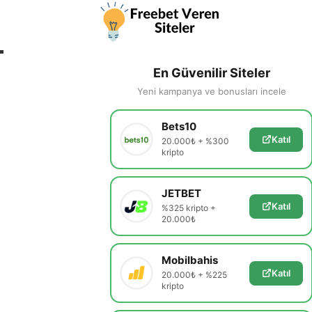
En Güvenilir Siteler
Yeni kampanya ve bonusları incele
Bets10
Katıl
20.000₺ + %300
kripto
JETBET
Katıl
%325 kripto +
20.000₺
Mobilbahis
Katıl
20.000₺ + %225
kripto