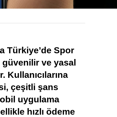
la Türkiye’de Spor
 güvenilir ve yasal
. Kullanıcılarına
i, çeşitli şans
mobil uygulama
ellikle hızlı ödeme