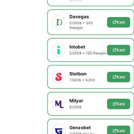
Davegas
Katıl
5.000₺ + 300
freespin
Intobet
Katıl
5.000₺ + 150 freespin
Slotbon
Katıl
7.500₺ + %200
Milyar
Katıl
8.000₺
Genzobet
Katıl
4.000₺ Her Ay