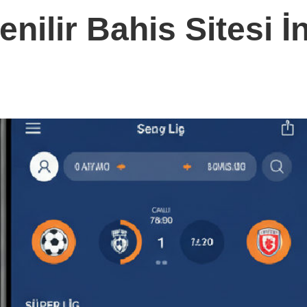
ilir Bahis Sitesi İ