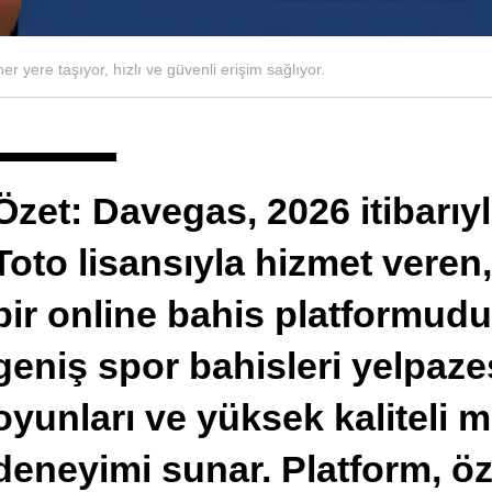
yere taşıyor, hızlı ve güvenli erişim sağlıyor.
Özet:
Davegas, 2026 itibarıy
Toto lisansıyla hizmet veren,
bir online bahis platformudur
geniş spor bahisleri yelpazes
oyunları ve yüksek kaliteli 
deneyimi sunar. Platform, öz