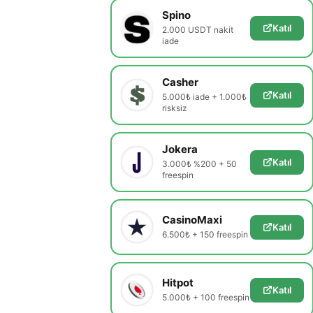
Spino
Katıl
2.000 USDT nakit
iade
Casher
Katıl
5.000₺ iade + 1.000₺
risksiz
Jokera
Katıl
3.000₺ %200 + 50
freespin
CasinoMaxi
Katıl
6.500₺ + 150 freespin
Hitpot
Katıl
5.000₺ + 100 freespin