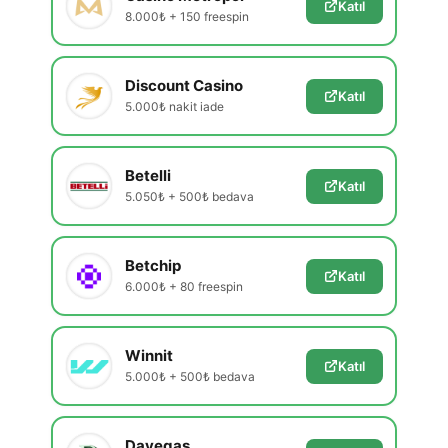
Katıl
8.000₺ + 150 freespin
Discount Casino
Katıl
5.000₺ nakit iade
Betelli
Katıl
5.050₺ + 500₺ bedava
Betchip
Katıl
6.000₺ + 80 freespin
Winnit
Katıl
5.000₺ + 500₺ bedava
Davegas