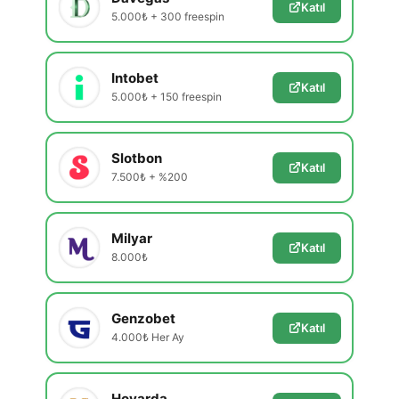
Katıl
5.000₺ + 300 freespin
Intobet
Katıl
5.000₺ + 150 freespin
Slotbon
Katıl
7.500₺ + %200
Milyar
Katıl
8.000₺
Genzobet
Katıl
4.000₺ Her Ay
Hovarda