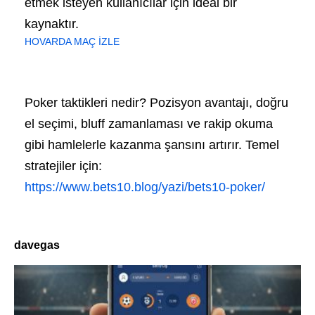
etmek isteyen kullanıcılar için ideal bir
kaynaktır.
HOVARDA MAÇ İZLE
Poker taktikleri nedir? Pozisyon avantajı, doğru
el seçimi, bluff zamanlaması ve rakip okuma
gibi hamlelerle kazanma şansını artırır. Temel
stratejiler için:
https://www.bets10.blog/yazi/bets10-poker/
davegas