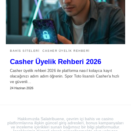
BAHIS SITELERI
CASHER ÜYELIK REHBERI
Casher Üyelik Rehberi 2026
Casher üyelik rehberi 2026 ile platforma nasıl kolayca kayıt
olacağınızı adım adım öğrenin. Spor Toto lisanslı Casher'a hızlı
ve güvenli…
24 Haziran 2026
Hakkımızda Salatribuene, çevrim içi bahis ve casino
platformlarına ilişkin güncel giriş adresleri, bonus kampanyaları
ve inceleme içerikleri sunan bağımsız bir bilgi platformudur.
İçeriklerimiz düzenli olarak güncellenmekte olup yalnızca