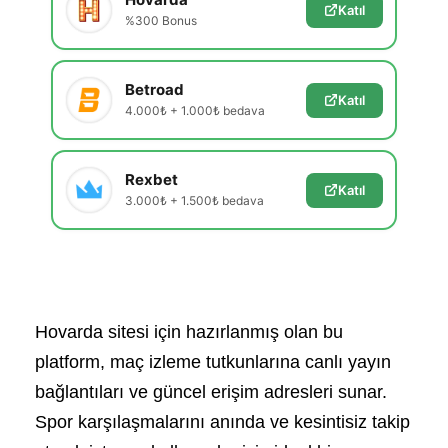
Katıl
%300 Bonus
Betroad
Katıl
4.000₺ + 1.000₺ bedava
Rexbet
Katıl
3.000₺ + 1.500₺ bedava
Hovarda sitesi için hazırlanmış olan bu
platform, maç izleme tutkunlarına canlı yayın
bağlantıları ve güncel erişim adresleri sunar.
Spor karşılaşmalarını anında ve kesintisiz takip