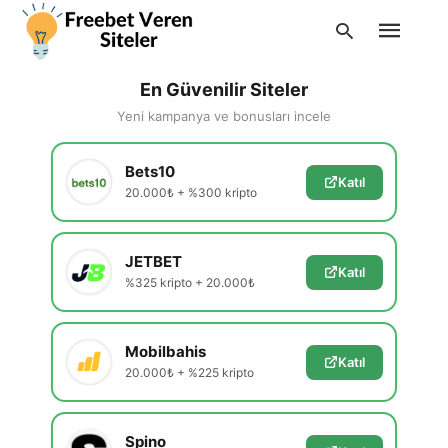
En Güvenilir Siteler
Yeni kampanya ve bonusları incele
Type
Bets10
your
Katıl
search
20.000₺ + %300 kripto
query
and
hit
enter:
JETBET
Katıl
%325 kripto + 20.000₺
Mobilbahis
Katıl
20.000₺ + %225 kripto
Spino