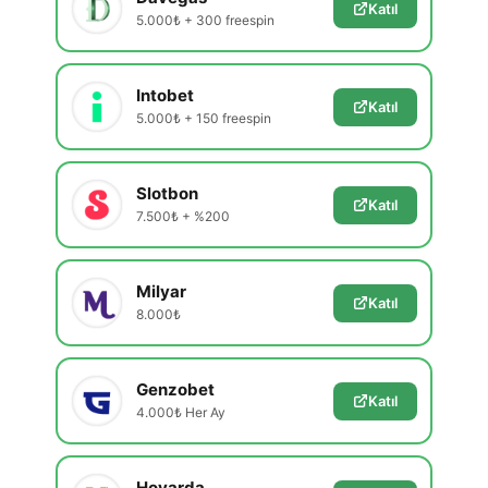
Katıl
5.000₺ + 300 freespin
Intobet
Katıl
5.000₺ + 150 freespin
Slotbon
Katıl
7.500₺ + %200
Milyar
Katıl
8.000₺
Genzobet
Katıl
4.000₺ Her Ay
Hovarda