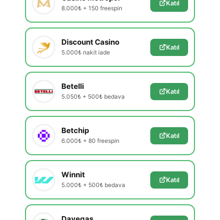
Katıl
8.000₺ + 150 freespin
Discount Casino
Katıl
5.000₺ nakit iade
Betelli
Katıl
5.050₺ + 500₺ bedava
Betchip
Katıl
6.000₺ + 80 freespin
Winnit
Katıl
5.000₺ + 500₺ bedava
Davegas