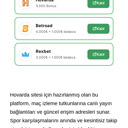
Katıl
%300 Bonus
Betroad
Katıl
4.000₺ + 1.000₺ bedava
Rexbet
Katıl
3.000₺ + 1.500₺ bedava
Hovarda sitesi için hazırlanmış olan bu
platform, maç izleme tutkunlarına canlı yayın
bağlantıları ve güncel erişim adresleri sunar.
Spor karşılaşmalarını anında ve kesintisiz takip