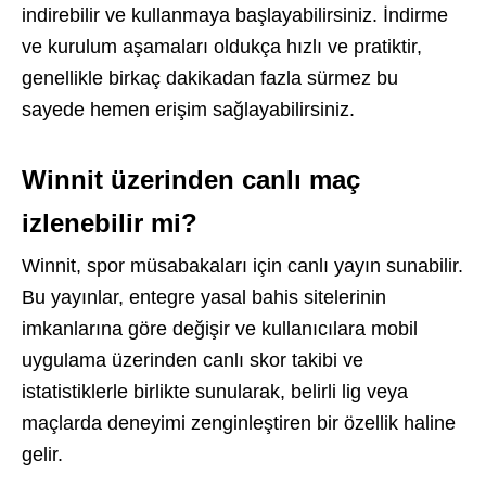
indirebilir ve kullanmaya başlayabilirsiniz. İndirme
ve kurulum aşamaları oldukça hızlı ve pratiktir,
genellikle birkaç dakikadan fazla sürmez bu
sayede hemen erişim sağlayabilirsiniz.
Winnit üzerinden canlı maç
izlenebilir mi?
Winnit, spor müsabakaları için canlı yayın sunabilir.
Bu yayınlar, entegre yasal bahis sitelerinin
imkanlarına göre değişir ve kullanıcılara mobil
uygulama üzerinden canlı skor takibi ve
istatistiklerle birlikte sunularak, belirli lig veya
maçlarda deneyimi zenginleştiren bir özellik haline
gelir.