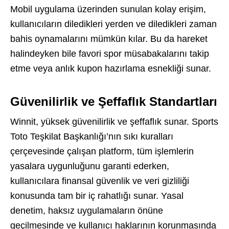
Mobil uygulama üzerinden sunulan kolay erişim,
kullanıcıların diledikleri yerden ve diledikleri zaman
bahis oynamalarını mümkün kılar. Bu da hareket
halindeyken bile favori spor müsabakalarını takip
etme veya anlık kupon hazırlama esnekliği sunar.
Güvenilirlik ve Şeffaflık Standartları
Winnit, yüksek güvenilirlik ve şeffaflık sunar. Sports
Toto Teşkilat Başkanlığı’nın sıkı kuralları
çerçevesinde çalışan platform, tüm işlemlerin
yasalara uygunluğunu garanti ederken,
kullanıcılara finansal güvenlik ve veri gizliliği
konusunda tam bir iç rahatlığı sunar. Yasal
denetim, haksız uygulamaların önüne
geçilmesinde ve kullanıcı haklarının korunmasında