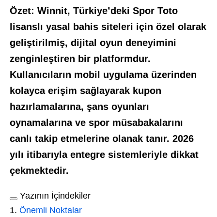
Özet:
Winnit, Türkiye’deki Spor Toto
lisanslı yasal bahis siteleri için özel olarak
geliştirilmiş, dijital oyun deneyimini
zenginleştiren bir platformdur.
Kullanıcıların mobil uygulama üzerinden
kolayca erişim sağlayarak kupon
hazırlamalarına, şans oyunları
oynamalarına ve spor müsabakalarını
canlı takip etmelerine olanak tanır. 2026
yılı itibarıyla entegre sistemleriyle dikkat
çekmektedir.
Yazının İçindekiler
Önemli Noktalar