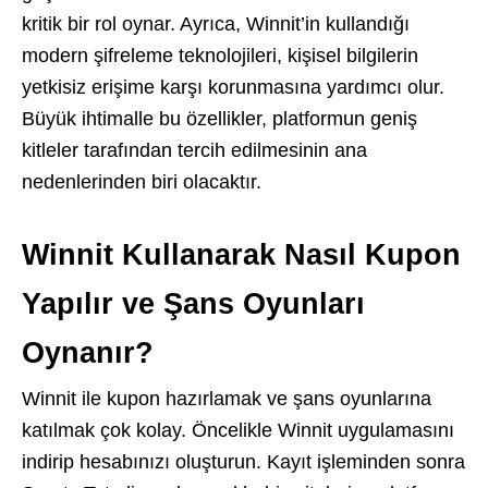
kritik bir rol oynar. Ayrıca, Winnit’in kullandığı
modern şifreleme teknolojileri, kişisel bilgilerin
yetkisiz erişime karşı korunmasına yardımcı olur.
Büyük ihtimalle bu özellikler, platformun geniş
kitleler tarafından tercih edilmesinin ana
nedenlerinden biri olacaktır.
Winnit Kullanarak Nasıl Kupon
Yapılır ve Şans Oyunları
Oynanır?
Winnit ile kupon hazırlamak ve şans oyunlarına
katılmak çok kolay. Öncelikle Winnit uygulamasını
indirip hesabınızı oluşturun. Kayıt işleminden sonra