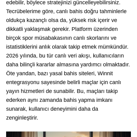
edebilir, böylece stratejinizi güncelleyebilirsiniz.
Tecrübelerime göre, canlı bahis doğru tahminlerle
oldukça kazançlı olsa da, yüksek risk içerir ve
dikkatli yaklaşmak gerekir. Platform üzerinden
birçok spor müsabakasının canlı skorlarını ve
istatistiklerini anlık olarak takip etmek mümkündür.
2026 yılında, bu tür canlı veri akışı, kullanıcıların
daha bilinçli kararlar almasına yardımcı olmaktadır.
Öte yandan, bazı yasal bahis siteleri, Winnit
entegrasyonu sayesinde belirli maçlar için canlı
yayın hizmetleri de sunabilir. Bu, maçları takip
ederken aynı zamanda bahis yapma imkanı
sunarak, kullanıcı deneyimini daha da
zenginleştirir.