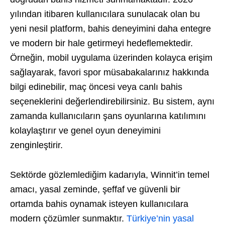
yılından itibaren kullanıcılara sunulacak olan bu
yeni nesil platform, bahis deneyimini daha entegre
ve modern bir hale getirmeyi hedeflemektedir.
Örneğin, mobil uygulama üzerinden kolayca erişim
sağlayarak, favori spor müsabakalarınız hakkında
bilgi edinebilir, maç öncesi veya canlı bahis
seçeneklerini değerlendirebilirsiniz. Bu sistem, aynı
zamanda kullanıcıların şans oyunlarına katılımını
kolaylaştırır ve genel oyun deneyimini
zenginleştirir.
Sektörde gözlemlediğim kadarıyla, Winnit’in temel
amacı, yasal zeminde, şeffaf ve güvenli bir
ortamda bahis oynamak isteyen kullanıcılara
modern çözümler sunmaktır.
Türkiye’nin yasal