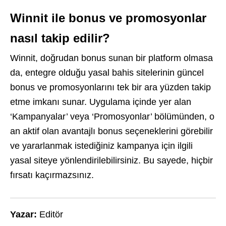
Winnit ile bonus ve promosyonlar
nasıl takip edilir?
Winnit, doğrudan bonus sunan bir platform olmasa
da, entegre olduğu yasal bahis sitelerinin güncel
bonus ve promosyonlarını tek bir ara yüzden takip
etme imkanı sunar. Uygulama içinde yer alan
‘Kampanyalar’ veya ‘Promosyonlar’ bölümünden, o
an aktif olan avantajlı bonus seçeneklerini görebilir
ve yararlanmak istediğiniz kampanya için ilgili
yasal siteye yönlendirilebilirsiniz. Bu sayede, hiçbir
fırsatı kaçırmazsınız.
Yazar:
Editör