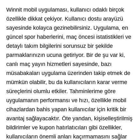
Winnit mobil uygulaması, kullanıcı odaklı birçok
özellikle dikkat çekiyor. Kullanıcı dostu arayüzü
sayesinde kolayca gezinebilirsiniz. Uygulama, en
güncel spor haberlerini, maç öncesi istatistikleri ve
detaylı takım bilgilerini sorunsuz bir şekilde
parmaklarınızın ucuna getiriyor. Bir de şu var ki,
canlı maç yayın hizmetleri sayesinde, bazı
müsabakaları uygulama üzerinden takip etmek de
mümkün olabilir, bu da kullanıcıların karar verme
süreçlerini olumlu etkiler. Tahminlerime göre
uygulamanın performansı ve hızı, özellikle mobil
cihazlardan bahis yapan kullanıcılar için kritik bir
avantaj sağlayacaktır. Öte yandan, kişiselleştirilmiş
bildirimler ve kupon hatırlatıcıları gibi özellikler,
kullanıcıların önemli anları kaçırmamasını sağlar