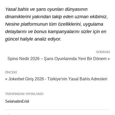
Yasal bahis ve şans oyunları dünyasının
dinamiklerini yakından takip eden uzman ekibimiz,
Nesine platformunun tüm özelliklerini, uygulama
detaylarını ve bonus kampanyalarını sizler için en
güncel haliyle analiz ediyor.
SONRAKI
Spino Nedir 2026 – Şans Oyunlarında Yeni Bir Dönem »
ÖNCEKI
« Jokerbet Giriş 2026 - Türkiye'nin Yasal Bahis Adresleri
TARAFINDAN YAYINLANDI
SelahattinErbil