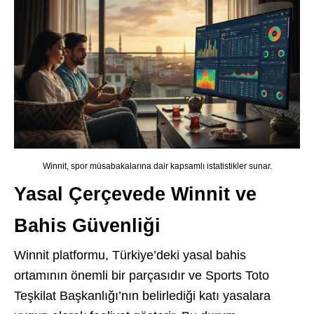
Winnit, spor müsabakalarına dair kapsamlı istatistikler sunar.
Yasal Çerçevede Winnit ve
Bahis Güvenliği
Winnit platformu, Türkiye’deki yasal bahis
ortamının önemli bir parçasıdır ve Sports Toto
Teşkilat Başkanlığı’nın belirlediği katı yasalara