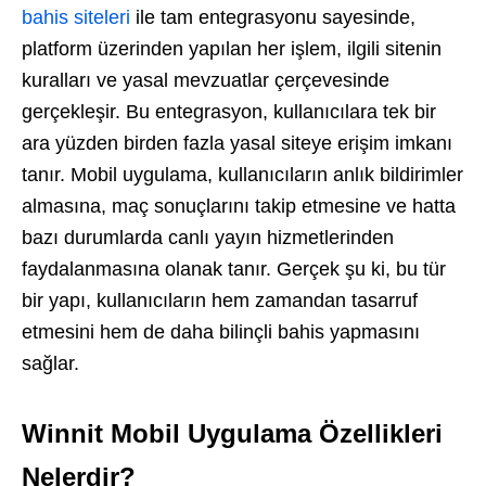
bahis siteleri
ile tam entegrasyonu sayesinde,
platform üzerinden yapılan her işlem, ilgili sitenin
kuralları ve yasal mevzuatlar çerçevesinde
gerçekleşir. Bu entegrasyon, kullanıcılara tek bir
ara yüzden birden fazla yasal siteye erişim imkanı
tanır. Mobil uygulama, kullanıcıların anlık bildirimler
almasına, maç sonuçlarını takip etmesine ve hatta
bazı durumlarda canlı yayın hizmetlerinden
faydalanmasına olanak tanır. Gerçek şu ki, bu tür
bir yapı, kullanıcıların hem zamandan tasarruf
etmesini hem de daha bilinçli bahis yapmasını
sağlar.
Winnit Mobil Uygulama Özellikleri
Nelerdir?