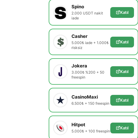
Spino
Katıl
2.000 USDT nakit
iade
Casher
Katıl
5.000₺ iade + 1.000₺
risksiz
Jokera
Katıl
3.000₺ %200 + 50
freespin
CasinoMaxi
Katıl
6.500₺ + 150 freespin
Hitpot
Katıl
5.000₺ + 100 freespin